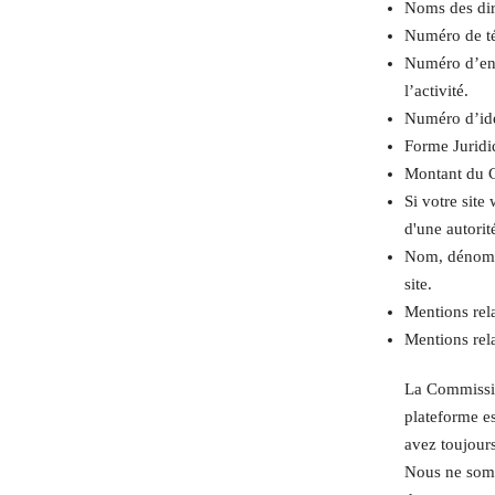
Noms des diri
Numéro de té
Numéro d’enr
l’activité.
Numéro d’ide
Forme Juridiq
Montant du C
Si votre site
d'une autorit
Nom, dénomin
site.
Mentions rela
Mentions rela
La Commissio
plateforme es
avez toujours
Nous ne somme