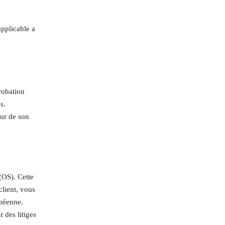
pplicable a
probation
​​​
ur de son
(OS). Cette
client, vous
opéenne.
 des litiges